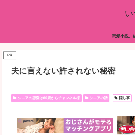
い
恋愛小説、
PR
夫に言えない許されない秘密
シニアの恋愛は60歳からチャンネル様
シニアの話
隠し事