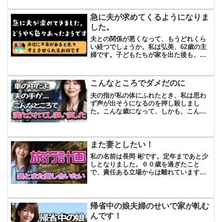
ちは夫の連れ子で亡くなった前妻さんが
産んだ子供たちです...
急に夫が求めてくるようになりま
した。
夫との関係が悪くなって、もうどれくら
い経つでしょうか。私は弘美、62歳の主
婦です。子どもたちが家を出た後も、夫
とはずっとすれ違ったままの生活を続け
てきました。寝室も別にして、お互いの
生活に踏み込まないようにするのが暗黙
こんなところでダメだのに
のルールになっていまし...
夫の指が私の体にふれたとき、私は思わ
ず声が出そうになるのを押し殺しまし
た。こんな歳になって、しかも、こんな
場所でするなんて─。車の中ですよ。しか
も高速道路に併設された道の駅の駐車場
です。真夜中とはいえ、外には何台もの
車が並び、エンジン音や足...
また妻としたい！
私の名前は長岡 彬です。定年まであと少
しとなりました。６０歳を過ぎたこと
で、責任ある立場からは離れています。
長年勤めた会社のため気苦労も少なく、
仕事は流れ作業のように淡々とこなして
います。特に大きな不満があるわけでは
ありませんが、心が躍るよ...
帰省中の娘夫婦のせいで家が軋む
んです！