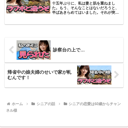
十五年ぶりに、私は妻と肌を重ねまし
た。もう、そんなことはないだろうと、
半ばあきらめてはいました。それが突
然、妻からのお誘いがあったのです。何
の前触れもなく、いや、思えばありまし
た。きっかけは、娘夫婦が帰省してきた
晩のことでした。娘の愛が結婚...
診察台の上で…
帰省中の娘夫婦のせいで家が軋
むんです！
ホーム
シニアの話
シニアの恋愛は60歳からチャン
ネル様