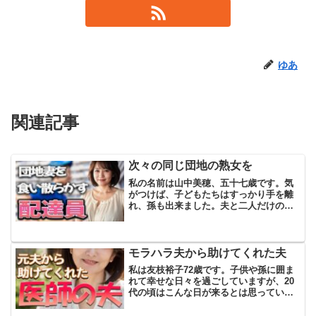
ゆあ
関連記事
次々の同じ団地の熟女を
私の名前は山中美穂、五十七歳です。気
がつけば、子どもたちはすっかり手を離
れ、孫も出来ました。夫と二人だけの生
活になって、もう何年にもなります。で
も、私自身はというと……まだ“おばあち
ゃん”と呼ばれるには、ちょっと早いんじ
ゃない？なんて思って...
モラハラ夫から助けてくれた夫
私は友枝裕子72歳です。子供や孫に囲ま
れて幸せな日々を過ごしていますが、20
代の頃はこんな日が来るとは思っていま
せんでした。今の夫とは再婚で子供たち
とは血が繋がっていません。3人の子供た