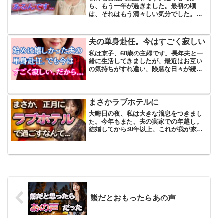
ら、もう一年が過ぎました。最初の頃
は、それはもう清々しい気分でした。朝
の通勤電車に乗らずに済む解放感ってい
うんですかね、体の奥からふっと楽にな
ったような気がして、毎朝ゆっくりコー
夫の単身赴任。今はすごく寂しい
ヒーを淹れては窓の外の景色を...
私は京子、60歳の主婦です。長年夫と一
緒に生活してきましたが、最近はお互い
の気持ちがすれ違い、険悪な日々が続い
ています。夫の和夫は私よりも若い58歳
で、仕事の忙しさやストレスを家庭に持
ち帰り、私に当たることが多くなってい
ます。毎日の会話は、...
まさかラブホテルに
大晦日の夜、私は大きな溜息をつきまし
た。今年もまた、夫の実家での年越し。
結婚してから30年以上、これが我が家の
恒例行事となっています。もちろん、感
謝の気持ちがないわけではありません
が、年々、負担ばかりが重くのしかかっ
てくるように感じていまし...
熊だとおもったらあの声