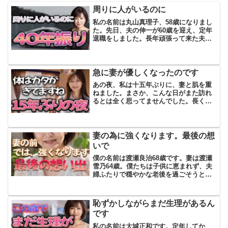
周りに人がいるのに
私の名前は丸山真理子、58歳になりまし
た。先日、夫の伸一が60歳を迎え、定年
退職をしました。長年頑張って来た夫は
「しばらくはゆっくりする」と言ってい
ましたが、すぐに嘱託として働く予定に
しているみたいです。年金が入るまでは
頑張ってくれるようで...
急に妻が優しくなったのです
あの夜、私は十五年ぶりに、妻と肌を重
ねました。まさか、こんな日がまた訪れ
るとは全く思ってませんでした。長く連
れ添っていると、そういうことは自然と
遠ざかっていくもので、私自身、いつし
かそれが当たり前になっていました。け
れどその夜、布団の中で祥...
妻の為に強くなります。最後の想
いで
僕の名前は渡瀬良治68歳です。妻は渡瀬
雪乃64歳。僕たちは子供に恵まれず、夫
婦ふたりで穏やかな老後を過ごそうと若
い時から決めていました。だけど、その
願いすら叶わないことが分かってしまっ
たのです。なぜなら、雪乃は厄介な病気
恥ずかしながらまだ生理があるん
を患ってしまい、幸せ...
です
私の名前は大城正和です。定年してか