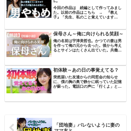
に
今回の作品は 続編として作ってみまし
た。以前の作品はこちら → 『教え
子』「先生、私のこと覚えています
か？」そう言って、私の描いている絵の
横から突然覗き込んできたのは、教え子
のみなみだった。その瞬間、心臓がドク
保母さん～俺に向けられる笑顔～
ンと大きく跳ねた。偶然にも彼女...
俺の名前は宇津美哲也。かつての妻は男
を作って俺の元から去った。後から考え
るとサインはたくさん出ていた。共働き
なのに、妻の気持ちに寄り添わず家事も
育児も任せっきり。そんな状況が他の人
に助けを求める環境を作ってしまってい
たのだろう。そのまま離婚...
初体験～あの日の事覚えてる？
突然届いた友達からの同窓会の知らせ
に、僕の胸の奥で静かに眠っていた記憶
が蘇った。電話口の声に「行くよ」と答
えた瞬間、20年という月日の重さが一気
にのしかかってきた。僕の高校時代の思
い出。その中心に彼女、僕の初体験の
人、新田佳澄がいることは間...
「団地妻」バレないように妻の
ママ友と