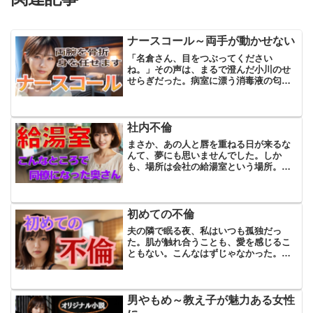
ナースコール～両手が動かせない
「名倉さん、目をつぶってください
ね。」その声は、まるで澄んだ小川のせ
せらぎだった。病室に漂う消毒液の匂い
と、機械音が淡々と響く静寂の中で、そ
の声だけがやけに鮮やかに耳に届く。思
わず目を見開いて固まった俺に、彼女は
微笑みながらもう一度同じ言葉...
社内不倫
まさか、あの人と唇を重ねる日が来るな
んて、夢にも思いませんでした。しか
も、場所は会社の給湯室という場所。会
社という場所で呼吸が触れ合い、想いが
そっと重なるなど想像してもいませんで
した。場所のせいなのか、ふたりの立場
のせいなのか背徳感でいっぱ...
初めての不倫
夫の隣で眠る夜、私はいつも孤独だっ
た。肌が触れ合うことも、愛を感じるこ
ともない。こんなはずじゃなかった。結
婚当初、あんなに私を求めてくれた夫の
手は今、私から遠ざかるばかりだ。日々
の些細な摩擦とすれ違いで愛は形を変
え、いまでは家族という枠だけ...
男やもめ～教え子が魅力ある女性