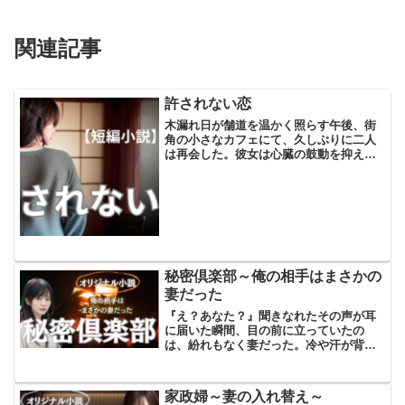
関連記事
許されない恋
木漏れ日が舗道を温かく照らす午後、街
角の小さなカフェにて、久しぶりに二人
は再会した。彼女は心臓の鼓動を抑えき
れずにいた。彼と再びこうして向き合う
なんて、想像もしていなかった。彼もま
た、同じように戸惑いを隠せない様子だ
った。二人の間に流れる空...
秘密倶楽部～俺の相手はまさかの
妻だった
『え？あなた？』聞きなれたその声が耳
に届いた瞬間、目の前に立っていたの
は、紛れもなく妻だった。冷や汗が背中
を伝う。私の名前は拓海。どこにでもい
る普通のサラリーマンだ。子供もこの前
ようやく巣立ち、娘にかかる教育費が終
家政婦～妻の入れ替え～
わり子育てからやっと解放さ...