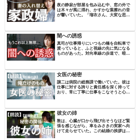
夜の静寂が部屋を包み込む中、窓の外で
は木々が風に揺れ、かすかな葉擦れの音
が響いていた。「瑠衣さん、大変な思い
をさせるかもしれない。だけど俺に着い
てきてくれるかい？」と俺は問いかけ
た。彼女は潤んだ瞳でゆっくりと頷い
た。今、目の前にいる女性は妻...
闇への誘惑
真司が仕事帰りにいつもの橋を自転車で
渡っていると、ふと視線の先に気になる
ものがあった。対向車線の歩道で、暗い
川を見下ろしながら、欄干に手をかけて
川を眺めている女性がいた。今にも身を
乗り出しそうな女性の横には、小さな乳
母車が寄り添うように止ま...
女医の秘密
譲二は病院の総務課で働いていた。彼は
仕事に対する誇りと責任感を深く持って
おり、常に丁寧に仕事をこなそうと心掛
けていた。しかし、彼の物覚えの悪さが
時に同僚からの冷ややかな視線を招くこ
ともあった。特に、効率を重んじる若手
職員からは、彼のペースは...
彼女の姉
敦は、心臓が口から飛び出そうなほど緊
張を感じながら、車をみさきの実家へ向
けて走らせていた。この結婚の挨拶は彼
にとって人生の新たな章の始まりだっ