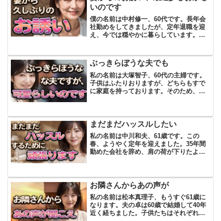
いのです
僕の名前は中村修一、60代です。長年会
社勤めをしてきましたが、定年退職を迎
え、今では穏やかに暮らしています。妻
の理恵とは50年以上連れ添ってきまし
た。ですが、ここ最近、妻の様子が少し
おかしいと感じています。ある日、理恵
ぶっきらぼうな夫でも
が僕のことを名前で呼ん...
私の名前は大塚智子、60代の主婦です。
子供はふたりおりますが、どちらもすで
に家庭を持っております。そのため、普
段は年上の夫と二人暮らしです。子供た
ちが家を出てからというもの、私はふと
した瞬間に、夫との出会いや結婚までの
ことを思い出すことが増...
まだまだハッスルしたい
私の名前は中川和夫、61歳です。この
春、ようやく定年を迎えました。35年間
勤めた会社を辞め、肩の荷が下りたよう
な気持ちでした。結婚して35年、一人息
子もようやく先日家を出ていき、ようや
く夫婦二人の生活が戻ってきました。
「これからはゆっくり二...
お隣さんからあの声が
私の名前は松本真理子、もうすぐ61歳に
なります。夫の卓は60歳で結婚して40年
近く経ちました。子供たちはそれぞれ家
庭を持ち、今は夫婦二人だけの生活。持