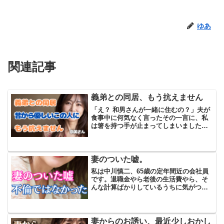
ゆあ
関連記事
義弟との同居、もう抗えません
「え？ 和男さんが一緒に住むの？」夫が
食事中に何気なく言ったその一言に、私
は箸を持つ手が止まってしまいました。
手元に目を落としながら、心臓がドクド
クと跳ねるのを感じました。「あぁ。こ
の前定年したし、一人暮らしもそろそろ
限界だろ。家族なんだか...
妻のついた嘘。
私は中川慎二、65歳の定年間近の会社員
です。退職金やら老後の生活費やら、そ
んな計算ばかりしているうちに気がつけ
ばこの年になりました。自慢できるよう
な人生ではありませんが、家族だけは大
事にしてきたつもりでした。特に妻の美
和子とは、若い頃から苦...
妻からのお誘い、最近少しおかし