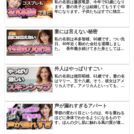
私の名前は藤原竜彦、今年で61歳になり
ます。妻の良子とは結婚してもうすぐ40
年になります。子供たちはすでに独立
し、今では夫婦二人だけの穏やかな時間
が流れています。けれど、最近どうも心
に引っかかることがありました。それ
は、「男としての衰え」を...
妻には言えない秘密
私の名前は本多智雄、60歳です。つい先
日、40年近く勤めた会社を退職しまし
た。 長年働き続けてきた身としては、
もう少し「晴れ晴れとした気持ち」にな
るかと思っていました。ところが、実際
に会社を辞めてみると、何とも言えない
ぽっかりとした虚無感が...
外人はやっぱりすごい
私の名前は徳田昭雄、61歳です。妻の名
はマリー、五十八歳。そう、彼女はアメ
リカ人です。アメリカ人といっても、日
本で生まれ育っていますので、日本語は
完璧です。むしろ、関西弁が染みついて
いて、話し方だけ聞けば生粋の日本人に
思えるほどです。ただ、...
声が漏れすぎるアパート
季節の変わり目というのは、年を重ねる
ほどに身体でわかるようになるもので
す。ほんの少し肌に触れる風の質が違う
と、ああ、もうすぐ春だなとか、もう夏
が来るんだなとか、言葉より先に肌が教