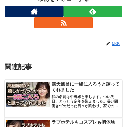
ゆあ
関連記事
露天風呂に一緒に入ろうと誘って
くれました
私の名前は中野卓と申します。つい先
日、とうとう定年を迎えました。長い間
働きづめだった日々が終わり、家でのん
びりする時間が増えたわけですが、正
直、少し戸惑っています。特に妻の正子
と二人きりで過ごす時間には、どうも慣
ラブホテルもコスプレも初体験
れません。というよりも妻がイ...