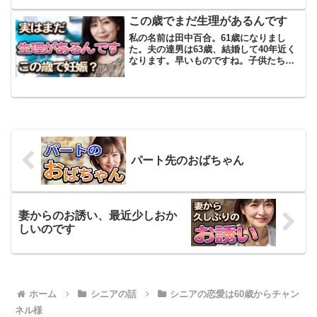
えてくれるようになります。その年も、
まさにそんな時期でした。妻...
この歳でまだ生理があるんです
私の名前は田中百合。61歳になりまし
た。夫の達男は63歳、結婚して40年近く
なります。早いものですね。子供たちも
それぞれ家庭を持ち、今は夫婦二人の静
かな日々を過ごしています。達男は定年
後、近所のホームセンターでアルバイト
を始めました。私が言...
パート先のおばちゃん
妻からのお誘い、最近少しおか
しいのです
ホーム
シニアの話
シニアの恋愛は60歳からチャン
ネル様