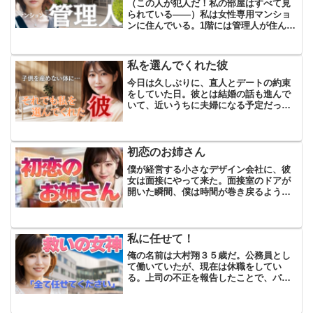
（この人が犯人だ！私の部屋はすべて見
られている――）私は女性専用マンショ
ンに住んでいる。1階には管理人が住んで
おり、セキュリティ重視の私にとってこ
の上ない物件だった。安全であることが
何よりも重要だった。しかも相場よりも
私を選んでくれた彼
安い。まるで夢のような...
今日は久しぶりに、直人とデートの約束
をしていた日。彼とは結婚の話も進んで
いて、近いうちに夫婦になる予定だっ
た。仕事が忙しくてなかなか会えない
日々が続いていたけど、やっと二人で過
ごせる時間ができたことが嬉しくて、今
日は朝から心が弾んでいた。で...
初恋のお姉さん
僕が経営する小さなデザイン会社に、彼
女は面接にやって来た。面接室のドアが
開いた瞬間、僕は時間が巻き戻るような
感覚に襲われていた。40歳と履歴書にあ
ったその女性が、僕の幼い頃の初恋の
「お姉さん」に似ていたからだ。彼女の
名前は田中恵子さん。40...
私に任せて！
俺の名前は大村翔３５歳だ。公務員とし
て働いていたが、現在は休職をしてい
る。上司の不正を報告したことで、パワ
ハラを受け、精神的に追い詰められた。
人混みや人の目が怖くなり、外出するの
も億劫になっていたからだ。精神科に通