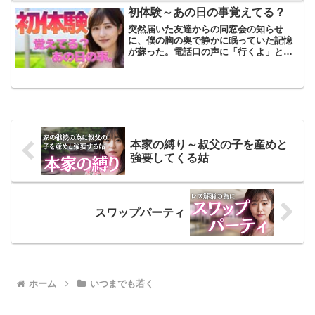
うようになってすでに二ヶ月...
初体験～あの日の事覚えてる？
突然届いた友達からの同窓会の知らせ
に、僕の胸の奥で静かに眠っていた記憶
が蘇った。電話口の声に「行くよ」と答
えた瞬間、20年という月日の重さが一気
にのしかかってきた。僕の高校時代の思
い出。その中心に彼女、僕の初体験の
人、新田佳澄がいることは間...
本家の縛り～叔父の子を産めと
強要してくる姑
スワップパーティ
ホーム
いつまでも若く