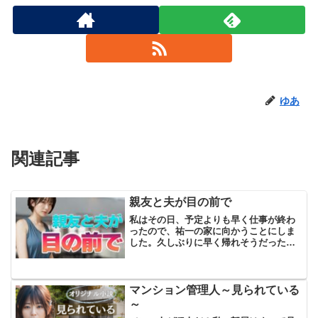
ゆあ
関連記事
親友と夫が目の前で
私はその日、予定よりも早く仕事が終わ
ったので、祐一の家に向かうことにしま
した。久しぶりに早く帰れそうだったの
で、祐一のために夕飯でも作ろうと、ウ
キウキしながら彼の家の玄関を開けたん
です。そこには、女ものの靴が置いてあ
りました。そして、そこに...
マンション管理人～見られている
～