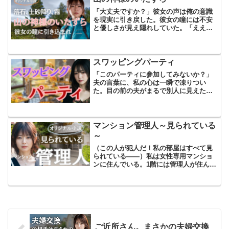
「大丈夫ですか？」彼女の声は俺の意識
を現実に引き戻した。彼女の瞳には不安
と優しさが見え隠れしていた。「ええ、
ありがとうございます」と咄嗟に俺は言
ったが、その目を彼女から離すことがで
きなかった。彼女の瞳に引き込まれ、心
臓が跳ね上がるのを感じた...
スワッピングパーティ
「このパーティに参加してみないか？」
夫の言葉に、私の心は一瞬で凍りつい
た。目の前の夫がまるで別人に見えた。
彼がこんな突拍子もないことを口にする
なんて、信じられなかった。私たち夫婦
は、郊外の一軒家で二人きりの生活を送
っている。娘たちが同時期に...
マンション管理人～見られている
～
（この人が犯人だ！私の部屋はすべて見
られている――）私は女性専用マンショ
ンに住んでいる。1階には管理人が住んで
おり、セキュリティ重視の私にとってこ
の上ない物件だった。安全であることが
何よりも重要だった。しかも相場よりも
安い。まるで夢のような...
ご近所さん。まさかの夫婦交換