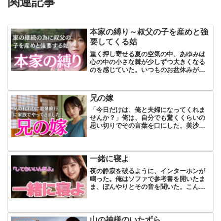
関連記事
本家の縛り～叔父の子を産めと強
要してくる姑
重く押し寄せる夏の空気の中、あゆみは
心の中の小さな棘が少しずつ大きくなる
のを感じていた。いつものお盆休みが、
今年は特に重く感じる。田舎の大きな家
には、夏の日差しが強烈に照りつけ、セ
ミの鳴き声が耳を打つ。あゆみは専業主
兄の嫁
婦で、夫はサラリーマンの...
「今日だけは、俺と夫婦になってくれま
せんか？」俺は、自分でも驚くくらいの
思い切りでその言葉を口にした。美沙さ
んの耳元でそう囁くと、彼女の肩がほん
の少し震えたのがわかった。彼女の心臓
の鼓動が感じられるほど近くにいたの
に、その瞬間、俺の鼓動も同...
一緒に寝よ
夜の静寂を破るように、インターホンが
鳴った。俺はソファで参考書を開いたま
ま、ぼんやりとその音を聞いた。こんな
時間に、誰だ？スマホの画面を確認する
と、夜中の 11時57分。「…まさか」心当
たりは、一つしかなかった。ため息をつ
きながら玄関へ向か...
山の神様のいたずら