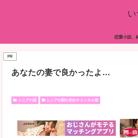
い
恋愛小説、
PR
あなたの妻で良かったよ…
シニアの話
シニアの馴れ初めチャンネル様