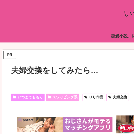
い
恋愛小説、
PR
夫婦交換をしてみたら…
いつまでも若く
スワッピング系
りり作品
夫婦交換