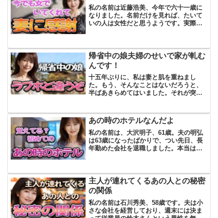
私の名前は近藤浩美、今年で六十一歳に
なりました。名前だけを見れば、たいて
いの人は女性だと思うようです。実際、
若い頃は電話に出るたび「奥様に変わっ
てもらえますか」と言われて、いちいち
訂正するのも面倒でした。そんな名前の
せいで、ちょっとした運命...
帰省中の娘夫婦のせいで家が軋む
んです！
十五年ぶりに、私は妻と肌を重ねまし
た。もう、そんなことはないだろうと、
半ばあきらめてはいました。それが突
然、妻からのお誘いがあったのです。何
の前触れもなく、いや、思えばありまし
た。きっかけは、娘夫婦が帰省してきた
あの時のホテルなんだよ
晩のことでした。娘の愛が結婚...
私の名前は、大沢明子、61歳。夫の明弘
は63歳になったばかりで、つい先日、長
年勤めた会社を退職しました。本当は、
もう少し働きたいと言っていたけれど、
私は早めに仕事を終えて、残りの人生を
ゆっくり過ごす方がいいと思っていたか
ら、内心ほっとしてい...
主人が連れてくるあの人との秘密
の関係
私の名前は石川秀美、58歳です。夫は小
さな会社を経営しており、週末には決ま