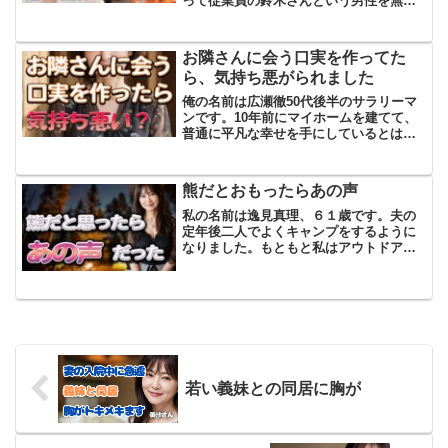
って従業員の鈴木さんという男性を無理
やり家に連れてきます。二人でお酒を飲
み、夫が酔いつぶれるまで鈴木さんは無
理に付き合わされるのが毎週末の恒例行
お隣さんに会う口実を作ってた
事となっていました。そ...
ら、気持ち悪がられました
俺の名前は広瀬徹50代後半のサラリーマ
ンです。10年前にマイホームを建てて、
普通に平凡な幸せを手にしているとは思
っています。ただ、俺は昔から平凡や無
難⭐️と言われることが多かったです。その
せいでしょうか、どうにも非凡なことに
熊だとおもったらあの声
憧れてしまう部分...
私の名前は逸見真理、６１歳です。夫の
定年後二人でよくキャンプをするように
なりました。もともと私はアウトドアに
はあまり興味がなくて、どちらかといえ
ば旅館やホテルでのんびりするほうが好
きでした。でも、夫が意気込んでいたの
で、最初は半ば仕方なく付...
若い義妹との同居に胸が