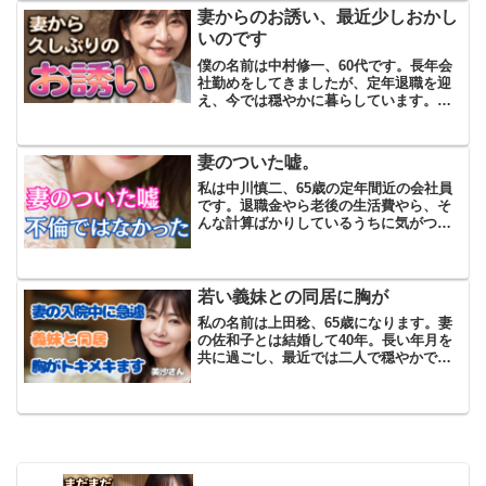
を出て、それぞれに家庭を持ちました。
妻からのお誘い、最近少しおかし
家の中はいつも整ってい...
いのです
僕の名前は中村修一、60代です。長年会
社勤めをしてきましたが、定年退職を迎
え、今では穏やかに暮らしています。妻
の理恵とは50年以上連れ添ってきまし
た。ですが、ここ最近、妻の様子が少し
おかしいと感じています。ある日、理恵
妻のついた嘘。
が僕のことを名前で呼ん...
私は中川慎二、65歳の定年間近の会社員
です。退職金やら老後の生活費やら、そ
んな計算ばかりしているうちに気がつけ
ばこの年になりました。自慢できるよう
な人生ではありませんが、家族だけは大
事にしてきたつもりでした。特に妻の美
和子とは、若い頃から苦...
若い義妹との同居に胸が
私の名前は上田稔、65歳になります。妻
の佐和子とは結婚して40年。長い年月を
共に過ごし、最近では二人で穏やかで静
かな日々を楽しんでいました。幸い、大
きなトラブルもなく定年を迎えられた私
は、「これからは少しずつ新しいことに
挑戦してみよう」と、...