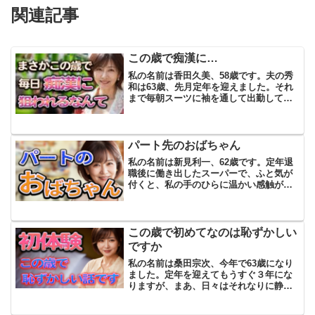
関連記事
この歳で痴漢に…
私の名前は香田久美、58歳です。夫の秀
和は63歳、先月定年を迎えました。それ
まで毎朝スーツに袖を通して出勤してい
た夫が、今では家でのんびり過ごしてい
ます。リビングで新聞を広げたり、好き
なテレビ番組を見たり、たまには庭の草
むしりをしたり――そ...
パート先のおばちゃん
私の名前は新見利一、62歳です。定年退
職後に働き出したスーパーで、ふと気が
付くと、私の手のひらに温かい感触が触
れていました。ふくらみのある柔らかい
指先が、戸惑ったように動いて、すぐに
離れていきました。「あっ、ごめんなさ
い！」美穂さんの声が、...
この歳で初めてなのは恥ずかしい
ですか
私の名前は桑田宗次、今年で63歳になり
ました。定年を迎えてもうすぐ３年にな
りますが、まあ、日々はそれなりに静か
に過ぎていきます。妻の小枝子と二人暮
らし。子どもたちは、もうずっと前に家