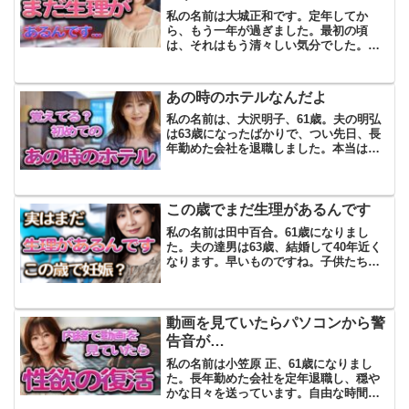
私の名前は大城正和です。定年してか
ら、もう一年が過ぎました。最初の頃
は、それはもう清々しい気分でした。朝
の通勤電車に乗らずに済む解放感ってい
うんですかね、体の奥からふっと楽にな
ったような気がして、毎朝ゆっくりコー
あの時のホテルなんだよ
ヒーを淹れては窓の外の景色を...
私の名前は、大沢明子、61歳。夫の明弘
は63歳になったばかりで、つい先日、長
年勤めた会社を退職しました。本当は、
もう少し働きたいと言っていたけれど、
私は早めに仕事を終えて、残りの人生を
ゆっくり過ごす方がいいと思っていたか
ら、内心ほっとしてい...
この歳でまだ生理があるんです
私の名前は田中百合。61歳になりまし
た。夫の達男は63歳、結婚して40年近く
なります。早いものですね。子供たちも
それぞれ家庭を持ち、今は夫婦二人の静
かな日々を過ごしています。達男は定年
後、近所のホームセンターでアルバイト
を始めました。私が言...
動画を見ていたらパソコンから警
告音が…
私の名前は小笠原 正、61歳になりまし
た。長年勤めた会社を定年退職し、穏や
かな日々を送っています。自由な時間が
増え、朝は好きなだけ寝られ、時間に追