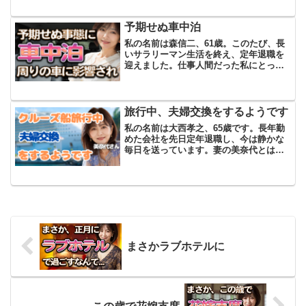
われることもなくなりました。最初のう
ちは、この生活がとても快適に思えまし
予期せぬ車中泊
た。しかし、次第にする...
私の名前は森信二、61歳。このたび、長
いサラリーマン生活を終え、定年退職を
迎えました。仕事人間だった私にとっ
て、これからの人生がどんなものになる
のか正直想像もつかず、不安もありまし
た。そんな時、妻の麻衣子が「せっかく
だから定年祝いに旅行でも...
旅行中、夫婦交換をするようです
私の名前は大西孝之、65歳です。長年勤
めた会社を先日定年退職し、今は静かな
毎日を送っています。妻の美奈代とは結
婚してもう35年。二人の子どもたちはそ
れぞれ家庭を持ち、今は夫婦二人だけの
生活です。定年後はのんびりと二人で過
ごせるだろうと期待し...
まさかラブホテルに