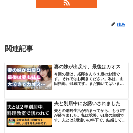
ゆあ
関連記事
妻の妹が出戻り、最後はカオス…
今回の話は、拓郎さん６１歳のお話で
す。それではお聞きください。私は、山
田拓郎、61歳です。まだ働いてはいます
が、体もまだまだ元気ですので特に大き
な不満はありません。まあ、歳を取って
も雇ってくれるだけで感謝しないといけ
ないですね。お金に困って...
夫と別居中にお誘いされました
夫との別居生活が始まってから、もう2年
が経ちました。私は聡美、61歳の主婦で
す。夫とは2歳違いの年下で、結婚してか
ら長い間、家族として穏やかな日々を過
ごしてきました。しかし、今は別々の道