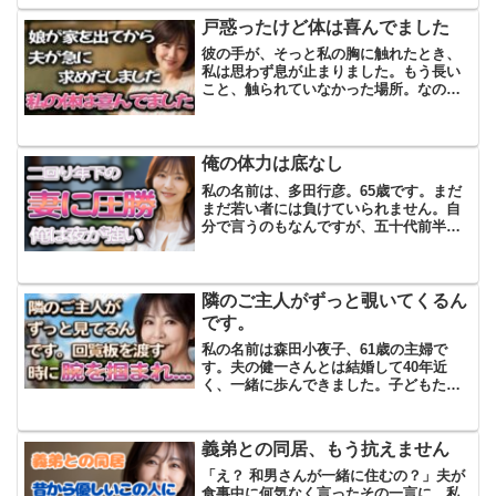
を歩んでいます。別居の理由は、夫の浮
気でした。夫が家に...
戸惑ったけど体は喜んでました
彼の手が、そっと私の胸に触れたとき、
私は思わず息が止まりました。もう長い
こと、触られていなかった場所。なの
に、まるで昨日まで恋人だったかのよう
に、私の身体は覚えていました。浴衣の
合わせ目から夫の手が滑り込んできて、
私は自分でも驚くほど、ブル...
俺の体力は底なし
私の名前は、多田行彦。65歳です。まだ
まだ若い者には負けていられません。自
分で言うのもなんですが、五十代前半に
見られることが多いです。もちろん、髪
の毛を染めているおかげもありますが、
何より体を鍛えています。今でもフルマ
ラソンを走ることができ...
隣のご主人がずっと覗いてくるん
です。
私の名前は森田小夜子、61歳の主婦で
す。夫の健一さんとは結婚して40年近
く、一緒に歩んできました。子どもたち
も巣立ち、今は夫婦二人で静かな暮らし
を楽しんでいます。この町は田舎ですの
で、昔から近所付き合いが盛んで、人と
義弟との同居、もう抗えません
のつながりが温かい場所で...
「え？ 和男さんが一緒に住むの？」夫が
食事中に何気なく言ったその一言に、私