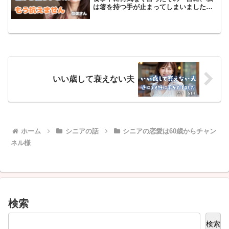
は箸を持つ手が止まってしまいました。
手元に目を落としながら、心臓がドクド
クと跳ねるのを感じました。「あぁ。こ
の前定年したし、一人暮らしもそろそろ
限界だろ。家族なんだか...
いい歳して衰えない夫
ホーム
シニアの話
シニアの恋愛は60歳からチャン
ネル様
検索
検索