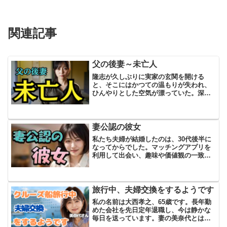
関連記事
父の後妻～未亡人
隆志が久しぶりに実家の玄関を開ける
と、そこにはかつての温もりが失われ、
ひんやりとした空気が漂っていた。深く
息を吸い、ゆっくり仏間へと足を踏み入
れると、父・和夫の遺影が静かにこちら
を見つめている。線香の香りが漂うその
空間で、隆志は心の中で小さ...
妻公認の彼女
私たち夫婦が結婚したのは、30代後半に
なってからでした。マッチングアプリを
利用して出会い、趣味や価値観の一致を
きっかけに、自然な流れでゴールインし
ました。それまでの私は結婚に対して積
極的ではありませんでしたし、妻の美香
も似たような考えを持っ...
旅行中、夫婦交換をするようです
私の名前は大西孝之、65歳です。長年勤
めた会社を先日定年退職し、今は静かな
毎日を送っています。妻の美奈代とは結
婚してもう35年。二人の子どもたちはそ