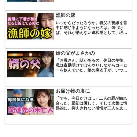
れぞれ家庭を持ち、今は夫婦二人だけの
生活です。定年後はのんびりと二人で過
ごせるだろうと期待し...
漁師の嫁
いつからだったろうか。義父の視線を背
中に感じるようになったのは。気づけ
ば、それが消えない違和感として、理央
の心にまとわりついていた。42歳の理央
は、漁師である夫の補佐をしながら、義
両親と共に暮らしていた。義父も長年漁
師として働いていたが、体...
婿の父がまさかの
「お母さん、話があるの」休日の午後、
私は夜勤明けでぼんやりしながらコーヒ
ーを飲んでいた。娘の麻衣子が、いつも
と違う真剣な表情で私の前に座る。「ど
うしたの？」「……結婚したい人がいる
の」私は一瞬、カップを持ったまま動き
を止めた。「え？」「うん...
お届け物の度に
「でも、今日だけは...」二人の唇が触れ
合った。最初は優しく、そして次第に情
熱的に。抑えきれない感情が二人を支配
していた。窓から差し込む午後の陽光の
中、私たちは互いを激しく何度も何度も
求め合った。‥‥「お届け物です」チャ
イムを鳴らし、いつも...