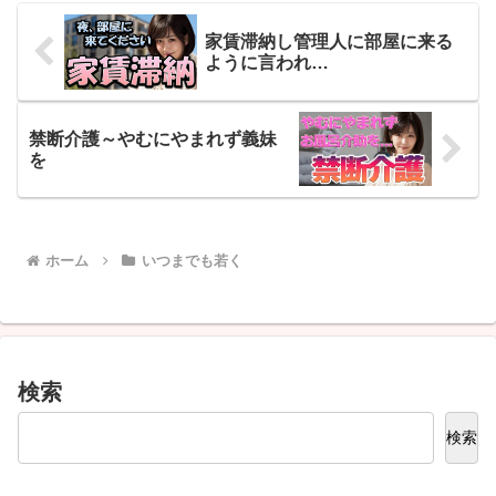
家賃滞納し管理人に部屋に来る
ように言われ…
禁断介護～やむにやまれず義妹
を
ホーム
いつまでも若く
検索
検索