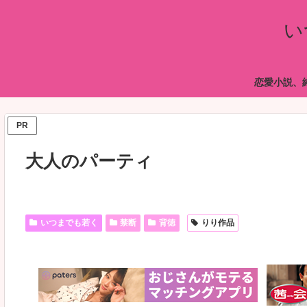
い
恋愛小説、
PR
大人のパーティ
いつまでも若く
禁断
背徳
りり作品