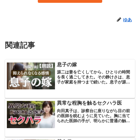
ゆあ
関連記事
息子の嫁
源二は妻を亡くしてから、ひとりの時間
を長く過ごしてきた。その静けさは、息
子が家庭を持つまで続いた。息子が源二
を心配し同居を提案してくれたのだ。家
に連れてきたのは、常に笑顔を絶やさな
いありさだった。彼女との同居は、源二
の穏やかな生活に小さな波...
異常な程胸を触るセクハラ医
向田真子は、診察台に座りながら目の前
の医師を睨むように見ていた。胸に当て
られた医師の手が、明らかに普通の触診
よりも長く留まっている。「なにこ
れ……？」心の中で不快感が膨れ上が
る。看護師は席を外しているのか周りに