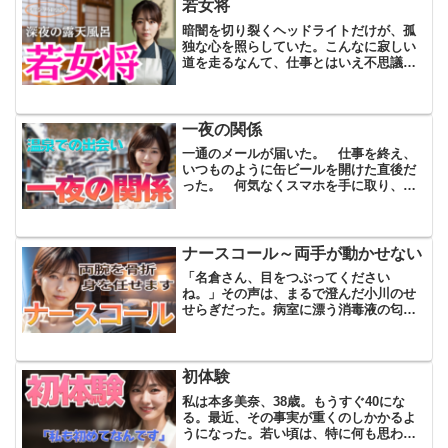
は誰もいない。彼の手の動きは執...
若女将
暗闇を切り裂くヘッドライトだけが、孤
独な心を照らしていた。こんなに寂しい
道を走るなんて、仕事とはいえ不思議な
運命を感じずにはいられなかった。な
ぜ、この町での調査がこんなにも困難な
のか。まるで、この夜が何かを暗示して
いるかのように、胸騒ぎが止...
一夜の関係
一通のメールが届いた。 仕事を終え、
いつものように缶ビールを開けた直後だ
った。 何気なくスマホを手に取り、
送信者の名前を見た瞬間、手が止まっ
た。「田中恵子」 心臓が小さく跳ね
る。指の動きが遅くなるのを自覚しなが
ら、メールを開いた。「主人は...
ナースコール～両手が動かせない
「名倉さん、目をつぶってください
ね。」その声は、まるで澄んだ小川のせ
せらぎだった。病室に漂う消毒液の匂い
と、機械音が淡々と響く静寂の中で、そ
の声だけがやけに鮮やかに耳に届く。思
わず目を見開いて固まった俺に、彼女は
微笑みながらもう一度同じ言葉...
初体験
私は本多美奈、38歳。もうすぐ40にな
る。最近、その事実が重くのしかかるよ
うになった。若い頃は、特に何も思わな