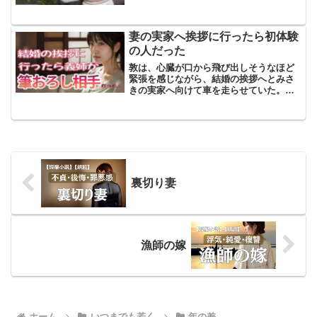
町の小さな公園にあるベンチに腰掛ける
百恵は、隣に座る旧友、友和との再会に
心を躍らせていた。彼らの関...
妻の実家へ挨拶に行ったら初体験
の人だった
敦は、心臓が口から飛び出しそうなほど
緊張を感じながら、結婚の挨拶へとみさ
きの実家へ向けて車を走らせていた。こ
の結婚の挨拶は、彼にとって人生の新た
な始まり…のはずだった。希望と不安が
胸を満たし、鼓動は戦いの前夜の太鼓の
ように鳴り響いていた。し...
裏切り妻
漁師の嫁
ホーム
いつまでも若く
年の差