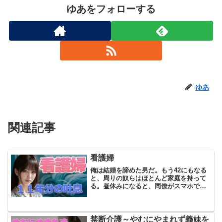
ゆあをフォローする
ゆあ
関連記事
看護婦
俺は結婚を諦めた男だ。もう42にもなる
と、周りの奴らはほとんど家庭を持って
る。昼休みになると、同僚がスマホで子
供の写真を見せ合い、「うちの息子がさ
～」とか「最近、娘が生意気でさ」と
か、そんな会話が当たり前になってい
た。俺は適当に相槌を打ちな...
禁断介護～やむにやまれず義妹を