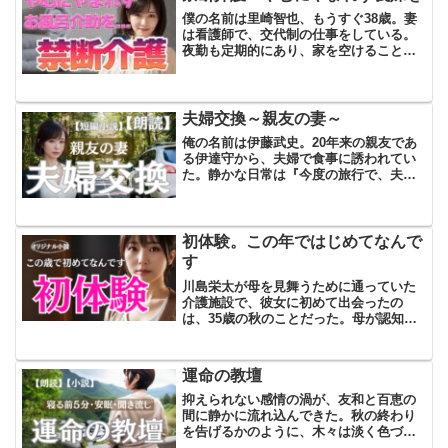
僕の名前は里崎智也、もうすぐ38歳。妻
は看護師で、交代制の仕事をしている。
夜勤も定期的にあり、家を空けることが
少なくない。結婚して8年、妻とは何でも
話せる関係だと思っていたけれど、最
近、家の雰囲気が少しずつ変わるきっか
けができた。その理由は...
夫婦交換～親友の妻～
俺の名前は伊藤武史。20年来の親友であ
る伊達守から、夫婦で食事に誘われてい
た。静かな日常は『今度の旅行で、夫婦
を交換しないか？』という唐突な提案に
よって、波乱の展開へと突入した。その
夜、自宅のリビングで妻と向き合った武
史は、慎重に言葉を選ん...
初体験。この年ではじめてなんで
す
川島栄太が母を見舞うために通っていた
介護施設で、彼女に初めて出会ったの
は、35歳の秋のことだった。母が認知症
を患い、仕事に追われる栄太は介護施設
の助けを借りざるを得なかった。自分を
一人で育ててくれた母を預けることへの
運命の教壇
後ろめたさに胸が痛む一方...
抑えられない感情の渦が、友和と百恵の
間に静かに流れ込んできた。秋の終わり
を告げるかのように、木々は淡く色づ
き、風は少しずつ冷たさを増していた。