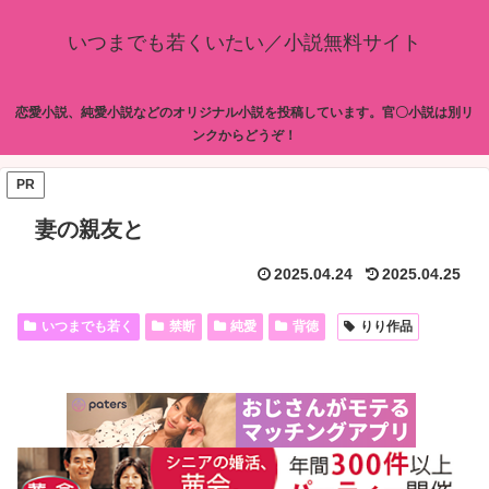
いつまでも若くいたい／小説無料サイト
恋愛小説、純愛小説などのオリジナル小説を投稿しています。官〇小説は別リ
ンクからどうぞ！
PR
妻の親友と
2025.04.24
2025.04.25
いつまでも若く
禁断
純愛
背徳
りり作品