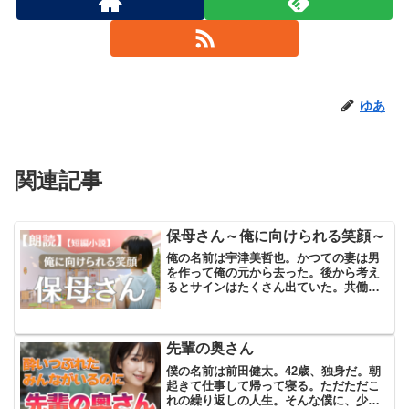
ゆあ
関連記事
保母さん～俺に向けられる笑顔～
俺の名前は宇津美哲也。かつての妻は男
を作って俺の元から去った。後から考え
るとサインはたくさん出ていた。共働き
なのに、妻の気持ちに寄り添わず家事も
育児も任せっきり。そんな状況が他の人
に助けを求める環境を作ってしまってい
たのだろう。そのまま離婚...
先輩の奥さん
僕の名前は前田健太。42歳、独身だ。朝
起きて仕事して帰って寝る。ただただこ
れの繰り返しの人生。そんな僕に、少し