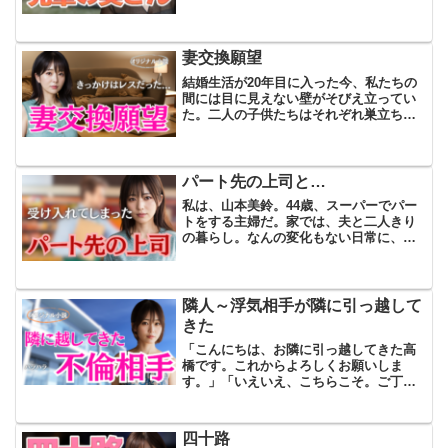
だけ非日常の時間が訪れることになっ
た。「前田。今度みんなでキャンプ行か
ないか？」職場の先輩・川上さんから、
突然そう声をかけられたの...
妻交換願望
結婚生活が20年目に入った今、私たちの
間には目に見えない壁がそびえ立ってい
た。二人の子供たちはそれぞれ巣立ち、
今は夫と二人だけの静かな生活。しか
し、かつての温もりはすっかり消え、冷
たい沈黙が家中を包み込んでいた。夫婦
で会社を営んでいる私たち...
パート先の上司と…
私は、山本美鈴。44歳、スーパーでパー
トをする主婦だ。家では、夫と二人きり
の暮らし。なんの変化もない日常に、知
らず知らずのうちに心が鈍くなっていく
のを感じていた。朝、夫と顔を合わせ、
短い挨拶を交わしてから、それぞれの時
間が静かに流れ出す。夕...
隣人～浮気相手が隣に引っ越して
きた
「こんにちは、お隣に引っ越してきた高
橋です。これからよろしくお願いしま
す。」「いえいえ、こちらこそ。ご丁寧
にありがとうございます。」彼女の微笑
みは一瞬にしてその場の空気を変えた。
引っ越しの挨拶と粗品を手渡すと、彼女
四十路
は軽やかに去っていった。「...