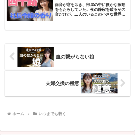
雨音が窓を叩き、部屋の中に微かな振動
をもたらしていた。夜の静寂を破るその
音だけが、二人のいるこの小さな世界を
包み込んでいる。振り返ると、直美が僕
の肩にもたれ、安らかな呼吸を繰り返し
ていた。その表情は穏やかで、美しく、
そしてどこか無防備だった...
血の繋がらない娘
夫婦交換の極意
ホーム
いつまでも若く