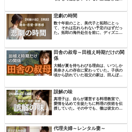
ている姿を見て、私は心が痛む。 「お義
父さん、もう限界なんです」 亜理紗の目
には涙が溢れ、声は震えていた。私の名
悲劇の時間
前は正志。昨年定年...
数十年前のこと、美代子と拓郎にとっ
て、それは忘れられない予定のはずだっ
た。拓郎の海外赴任を前に、ディズニー
ランドでの最後のデートを楽しみにして
いた。それは、二人にとって特別な瞬
間、お互いへの愛を確かめ合う大切な時
間になるはずだった。しかし、...
田舎の叔母～田植え時期だけの関
係
大輔が夏を待ちわびる理由は、いつしか
美奈さんの存在に変わっていた。子供の
頃から訪れていた祖父の家は、田んぼと
畑に囲まれた静かな農家。広がる青空と
稲穂の匂いに包まれたその場所は、大輔
にとって心安らぐ場所だった。しかし、
誤解の味
大人になるにつれて、その...
真理子は、自らが運営する料理教室で、
愛情を込めて生徒たちに料理の技術を伝
授していた。その中でも、徹は彼女の注
目を一身に集める存在であった。60代に
入ったばかりの徹は、その人懐っこい性
格と時おり見せる子供のような無邪気さ
で、教室全体の雰囲気を...
代理夫婦～レンタル妻～