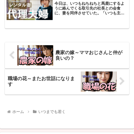
今日は、いつもねちねちと馬鹿にするよ
うに絡んでくる取引先の社長との会食
に、妻を同伴させていた。「いつも主人
がお世話になっております」と麗子が優
雅に微笑みながら頭を下げる。「あ、あ
ぁ。こちらこそ和男くんにはお世話にな
っているよ。それにしても、...
農家の嫁～ママおじさんと仲が
良いの？
職場の花～またお世話になりま
す
ホーム
いつまでも若く