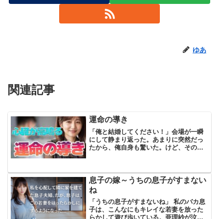
ゆあ
関連記事
運命の導き
「俺と結婚してください！」会場が一瞬
にして静まり返った。あまりに突然だっ
たから、俺自身も驚いた。けど、その瞬
間、もう引き返せないと思った。言わな
ければ、このタイミングを逃してしま
う。そう感じたんだ。彼女と目が合った
時、頭の中に今までの全てが...
息子の嫁～うちの息子がすまない
ね
「うちの息子がすまないね」 私のバカ息
子は、こんなにもキレイな若妻を放った
らかして遊び歩いている。亜理紗が泣い