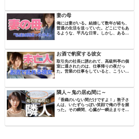
体を預けてくれた。俺は思わずギュッと
彼女を強く抱きしめた。俺の名前は裕
作。今日も義理の姉、響子さんの自宅を
妻の母
訪れていた。兄と俺と響子...
俺には妻がいる。結婚して数年が経ち、
普通の生活を送っていた。どこにでもあ
るような、平凡な日常。しかし、ある日
を境に、俺の人生は大きく変わることに
なる。義母、妻の母親である彼女は、い
つも家に遊びに来るたびに笑顔で迎えて
くれる。穏やかで優しく、...
お酒で豹変する彼女
取引先の社長に誘われて、高級料亭の個
室に通されたのは、仕事帰りの夜だっ
た。営業の仕事をしていると、こういう
接待の場には何度も足を運ぶことにな
る。だが、この夜ばかりはいつもと様子
が違った。社長は上機嫌で酒をあおりな
がら、開口一番、俺にこう言っ...
隣人～鬼の居ぬ間に～
「香織のいない間だけですよ！」敦子さ
んは、いたずらっぽい笑顔で俺の手を握
った。その瞬間、心臓が一瞬止まりそう
になった。彼女の温もりは、いつも冷た
い妻とは違っていた。隣に住む敦子さん
は、妻の香織と親友のような関係だ。妻
が骨折し入院したため、敦...