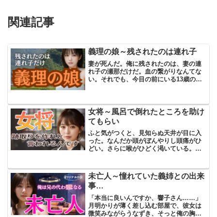
関連記事
義理の娘～残されたのは連れ子
妻が死んだ。俺に残されたのは、妻の連
れ子の瀬那だけだ。血の繋がりなんてな
い。それでも、今目の前にいる13歳の少
女が、俺の唯一の「家族」なんだ。沙織
がいなくなってから、家の中はどこか空
っぽで、どうしようもなく広い。何をす
ればいいのか、どこを向...
女将～風呂で倒れたところを助け
てもらい
ふと気がつくと、見知らぬ天井が目に入
った。なんだか頭がぼんやりし頭痛がひ
どい。さらに喉がひどく渇いている。布
団の温もりを感じながら、体を起こそう
とすると、全身に鈍い痛みが走った。
「大丈夫ですか？」女性の声に驚いて顔
未亡人～憧れていた義姉との出来
を上げると、そこには旅館の...
事…
「本当に良いんですか、響子さん……」
月明かりが薄く差し込む部屋で、彼女は
微笑みながらうなずき、そっと俺の胸に