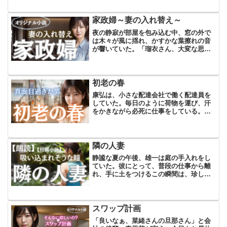
は自然と微笑んでいた。こんな穏やかな
時間が、自分に訪れるとは思いもしなか
家政婦～妻の入れ替え～
った。私は、この新しい...
夜の静寂が部屋を包み込む中、窓の外で
は木々が風に揺れ、かすかな葉擦れの音
が響いていた。「瑠衣さん、大変な思い
をさせるかもしれない。だけど俺に着い
てきてくれるかい？」と俺は問いかけ
た。彼女は潤んだ瞳でゆっくりと頷い
た。今、目の前にいる女性は妻...
初老の春
康弘は、小さな配達会社で働く配達員を
していた。毎日のように荷物を運び、汗
をかきながら必死に仕事をしている。け
れども、彼にはいつも時間が足りなかっ
た。同僚が9時間以内で終える配達を、彼
は12時間近くもかかってしまう。要領が
悪いと自覚していたか...
隣の人妻
静謐な夏の午後、雄一は庭の手入れをし
ていた。彼にとって、普段の仕事から離
れ、手に土をつけるこの瞬間は、珍しく
地に足がついた実感と達成感を与えてく
れる貴重な時間だった。そんなとき、石
鹸のさわやかな香りが彼の心の静けさを
優しく揺さぶった。振り返...
スワップ計画
「良いなぁ、菜緒さんの旦那さん」と会