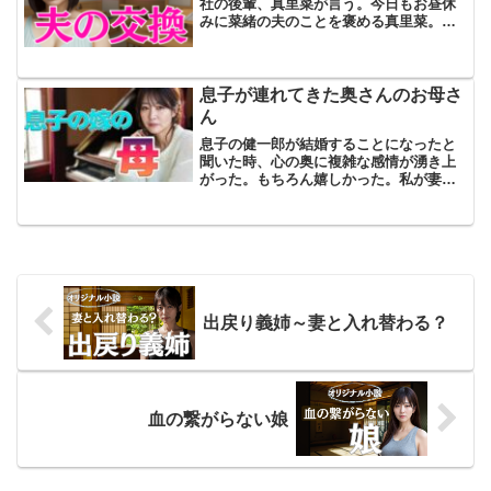
社の後輩、真里菜が言う。今日もお昼休
みに菜緒の夫のことを褒める真里菜。彼
女は会社の後輩で現在35歳の既婚者だ。
結婚しているのに自由奔放な性格で、も
うアラフォーだというのにすぐに人の彼
氏や夫にちょっかいを掛...
息子が連れてきた奥さんのお母さ
ん
息子の健一郎が結婚することになったと
聞いた時、心の奥に複雑な感情が湧き上
がった。もちろん嬉しかった。私が妻を
亡くして以来、ずっと父親としての役割
だけを果たし続けてきた。その息子が自
立し、自分の家族を築く。それは私にと
って何よりも誇らしいこと...
出戻り義姉～妻と入れ替わる？
血の繋がらない娘