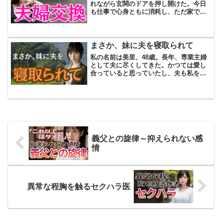
れながら玄関のドアを押し開けた。今日
も仕事で心身ともに消耗し、ただ家で休
みたいという思いだけが彼を支えてい
た。しかし、リビングに一歩足を踏み入
れた瞬間、何かがいつもとは違うことに
気づいた。何とも言えない異...
まさか、妹に夫を寝取られて
私の名前は美里、48歳。長年、専業主婦
として夫に尽くしてきた。かつては愛し
合っていると思っていたし、夫も私を大
切にしてくれたはずだった。しかし今の
私の生活はただの「召使い」そのものだ
った。朝、夫のために用意した朝食が冷
めていくのを見つめなが...
義父との旋律～抑えられない感
情
異常な程胸を触るセクハラ医