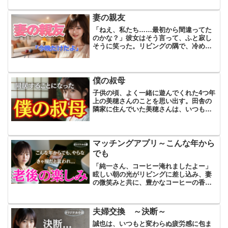
引きに嫌気が差し、どこか冷めた目で物
事を見ている自分がいる...
妻の親友
「ねえ、私たち……最初から間違ってた
のかな？」彼女はそう言って、ふと寂し
そうに笑った。リビングの隅で、冷めか
けた紅茶の湯気が、静かに揺れていた。
彼女の名前は美咲。妻の絵美の高校時代
からの親友で、我が家には何度も遊びに
来ていた。明るくて、よく...
僕の叔母
子供の頃、よく一緒に遊んでくれた4つ年
上の美穂さんのことを思い出す。田舎の
隣家に住んでいた美穂さんは、いつも明
るく、優しかった。和明が幼かった頃、
彼女は大切な遊び相手であり、憧れの存
在だった。夏の午後、和明は草むらに座
り込んでいた。虫取りに...
マッチングアプリ～こんな年から
でも
「純一さん、コーヒー淹れましたよー」
眩しい朝の光がリビングに差し込み、妻
の微笑みと共に、豊かなコーヒーの香り
が漂ってきた。その香りが心地よく、私
は自然と微笑んでいた。こんな穏やかな
時間が、自分に訪れるとは思いもしなか
夫婦交換 ～決断～
った。私は、この新しい...
誠也は、いつもと変わらぬ疲労感に包ま