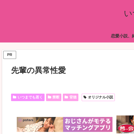
い
恋愛小説、
PR
先輩の異常性愛
いつまでも若く
禁断
背徳
オリジナル小説