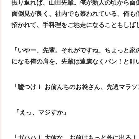
振り返れば、山田先輩。俺が新人の頃から面
面倒見が良く、社内でも慕われている。俺も
招かれて、手料理をご馳走になることもしば
「いやー、先輩。それがですね、ちょっと家
になる俺の肩を、先輩は遠慮なくバン！と叩
「嘘つけ！ お前んちのお袋さん、先週マラソ
「えっ、マジすか」
「ガハハ！ 大体な、お前はもっと外に出ろ！