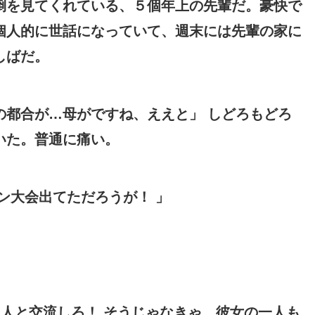
倒を見てくれている、５個年上の先輩だ。豪快で
個人的に世話になっていて、週末には先輩の家に
しばだ。
の都合が…母がですね、ええと」 しどろもどろ
いた。普通に痛い。
ン大会出てただろうが！ 」
 人と交流しろ！ そうじゃなきゃ、彼女の一人も