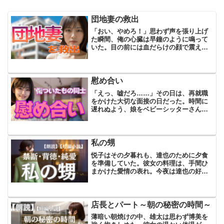
団地妻の救出
「おい、やめろ！」思わず声を張り上げ
た瞬間、俺の心臓は早鐘のように鳴って
いた。目の前には血だらけの顔で震える
京子さん、そして大柄な男が荒々しく彼
女を押しのけようとしていた。俺は足が
すくみそうになるのを振り払うように一
気に駆け出し、その男の背...
慰め合い
「えっ、嘘だろ……」その日は、再就職
をかけた大切な面接の日だった。時間に
遅れぬよう、娘をベビーシッターさんに
預け、スーツ姿で早めに家を出た。娘に
は「今日は大事な日だから、パパ頑張っ
てくるね」と言い残して。面接会場は、
家から車で10分ほどの場...
私の甥
悦子はその夕暮れも、達也のために夕食
を準備していた。彼女の料理は、手間ひ
まかけた愛情の表れ。今夜は達也の好き
な煮魚と季節の野菜を使った一品を中心
に、彼女の心を込めたメニューがテーブ
ルを飾った。悦子はこの時間を特別に思
っており、彼女にとって達...
店長とパート～朝の秘密の時間～
薄暗い朝焼けの中、雄太は思わず博美を