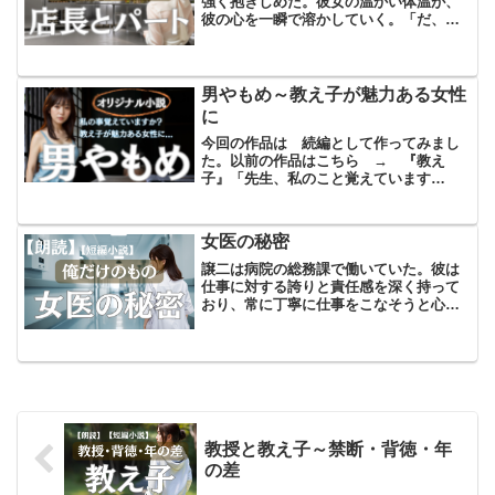
強く抱きしめた。彼女の温かい体温が、
彼の心を一瞬で溶かしていく。「だ、だ
めですよ」と彼女は囁いた。最初の抵抗
には力が入っていたものの、博美の身体
は徐々に力が緩み、彼女は最終的に身を
委ねて、雄太の背中に手を...
男やもめ～教え子が魅力ある女性
に
今回の作品は 続編として作ってみまし
た。以前の作品はこちら → 『教え
子』「先生、私のこと覚えています
か？」そう言って、私の描いている絵の
横から突然覗き込んできたのは、教え子
のみなみだった。その瞬間、心臓がドク
女医の秘密
ンと大きく跳ねた。偶然にも彼女...
譲二は病院の総務課で働いていた。彼は
仕事に対する誇りと責任感を深く持って
おり、常に丁寧に仕事をこなそうと心掛
けていた。しかし、彼の物覚えの悪さが
時に同僚からの冷ややかな視線を招くこ
ともあった。特に、効率を重んじる若手
職員からは、彼のペースは...
教授と教え子～禁断・背徳・年
の差