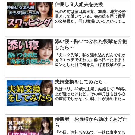
物を干して、掃除機をかけ...
仲良し３人組夫を交換
私の名前は藤田真里菜、38歳。地方公務
員として働いている。夫の稔も同じ職場
の公務員だ。同じ職場にいるといって
も、夫婦の間が近いわけではない。むし
ろ、結婚して10年の間に、私たちの距離
はどんどん遠くなっていった。原因は、
子供ができなかったこと...
添い寝～酔いつぶれた後輩を介抱
したら～
「え～？先輩、私を連れ込んだんですか
ぁ？エッチですねぇ」酔っ払ったままト
ロンとした目で俺を見上げる後輩の伊藤
真紀。その無邪気な一言に、俺は頭を抱
えていた。「ちょっ！違うって！ほら、
送ってやるから早く起きてくれ！」心の
夫婦交換をしてみたら…
中では全力で否定している...
私はユリ、42歳の主婦。結婚して15年以
上が経ったけれど、その年月はもはや心
の重荷でしかない。朝、目が覚めるたび
に夫と向き合うのが、ただの義務のよう
に感じられてしまう。私たちはもう終わ
っている……ただ、誰もそれを口に出し
ていないだけ。今朝も...
傍観者 お局様から助けてあげた
ら
「今日、お礼もかねて、一緒に食事でも