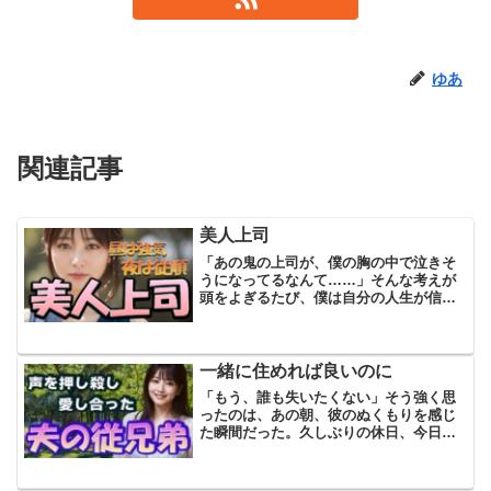
ゆあ
関連記事
美人上司
「あの鬼の上司が、僕の胸の中で泣きそ
うになってるなんて……」そんな考えが
頭をよぎるたび、僕は自分の人生が信じ
られなくなる。僕の名前は榎田武史。ア
ラフォーに突入し、自分で言うのもなん
だが、地味で冴えない、どこにでもいる
平凡なサラリーマンだ。そ...
一緒に住めれば良いのに
「もう、誰も失いたくない」そう強く思
ったのは、あの朝、彼のぬくもりを感じ
た瞬間だった。久しぶりの休日、今日は
朝から天気がよかった。とはいっても、
主婦に完全な「休み」なんてあるわけじ
ゃない。朝ごはんの片づけをして、洗濯