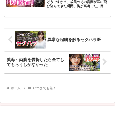
どうですか？」成美のその言葉が耳に飛
び込んできた瞬間、胸が高鳴った。目の
前に立つ彼女が、かつての成美であるこ
とが信じられないほど美しくなっていた
からだ。以前は、眼鏡をかけいつも背を
丸め、みんなから隠れるよ...
異常な程胸を触るセクハラ医
義母～両腕を骨折したら全てし
てもらうしかなかった
ホーム
いつまでも若く